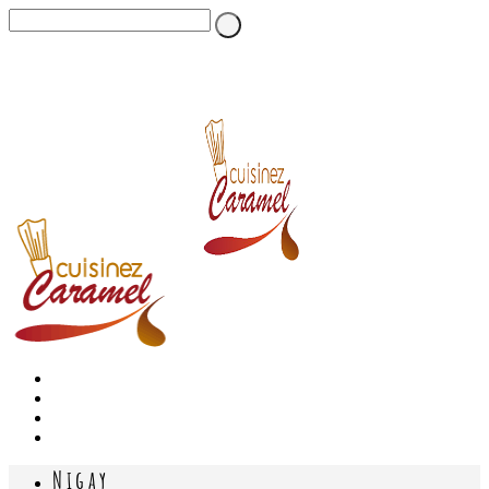
Nigay