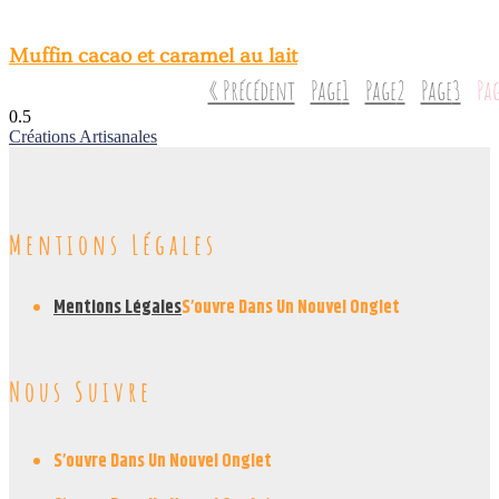
Muffin cacao et caramel au lait
« Précédent
Page
1
Page
2
Page
3
Pa
Créations Artisanales
Mentions Légales
Mentions Légales
S’ouvre Dans Un Nouvel Onglet
Nous Suivre
S’ouvre Dans Un Nouvel Onglet