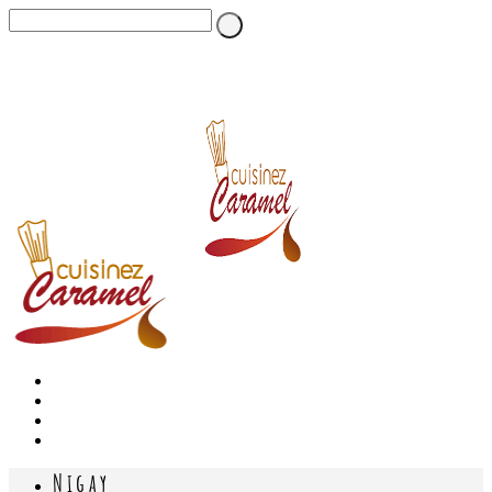
Nigay