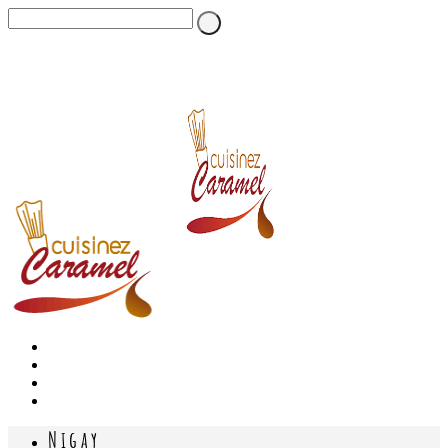
Nigay