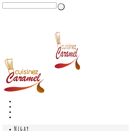
Nigay