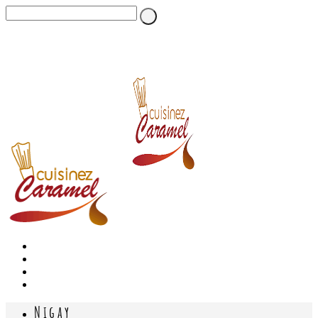
Nigay