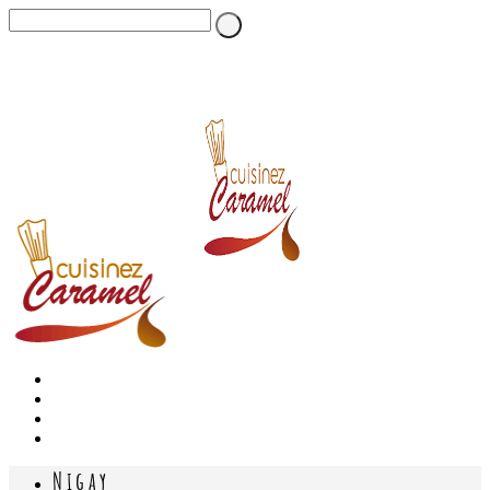
Nigay