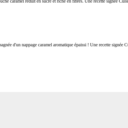
 caramel réduit en sucre et riche en fibres. Une recette signée Cuisin
née d'un nappage caramel aromatique épaissi ! Une recette signée Cui