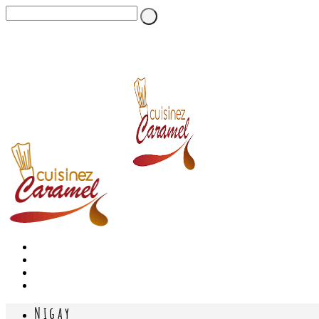
Nigay