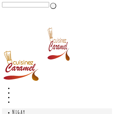
Nigay