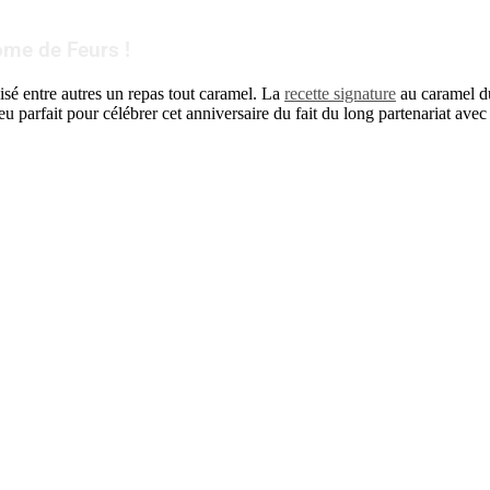
ome de Feurs !
isé entre autres un repas tout caramel. La
recette signature
au caramel du
lieu parfait pour célébrer cet anniversaire du fait du long partenariat av