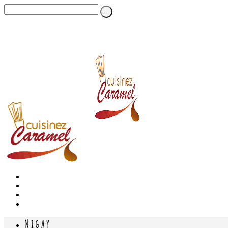
Nigay