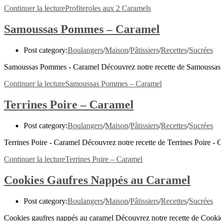
Continuer la lecture
Profiteroles aux 2 Caramels
Samoussas Pommes – Caramel
Post category:
Boulangers
/
Maison
/
Pâtissiers
/
Recettes
/
Sucrées
Samoussas Pommes - Caramel Découvrez notre recette de Samoussas Po
Continuer la lecture
Samoussas Pommes – Caramel
Terrines Poire – Caramel
Post category:
Boulangers
/
Maison
/
Pâtissiers
/
Recettes
/
Sucrées
Terrines Poire - Caramel Découvrez notre recette de Terrines Poire - 
Continuer la lecture
Terrines Poire – Caramel
Cookies Gaufres Nappés au Caramel
Post category:
Boulangers
/
Maison
/
Pâtissiers
/
Recettes
/
Sucrées
Cookies gaufres nappés au caramel Découvrez notre recette de Cookie