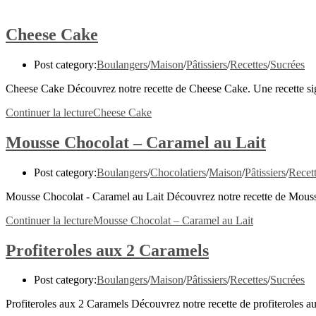
Cheese Cake
Post category:
Boulangers
/
Maison
/
Pâtissiers
/
Recettes
/
Sucrées
Cheese Cake Découvrez notre recette de Cheese Cake. Une recette sig
Continuer la lecture
Cheese Cake
Mousse Chocolat – Caramel au Lait
Post category:
Boulangers
/
Chocolatiers
/
Maison
/
Pâtissiers
/
Recet
Mousse Chocolat - Caramel au Lait Découvrez notre recette de Mousse 
Continuer la lecture
Mousse Chocolat – Caramel au Lait
Profiteroles aux 2 Caramels
Post category:
Boulangers
/
Maison
/
Pâtissiers
/
Recettes
/
Sucrées
Profiteroles aux 2 Caramels Découvrez notre recette de profiteroles a