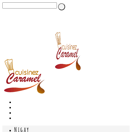
Nigay