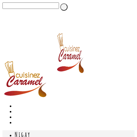
Nigay