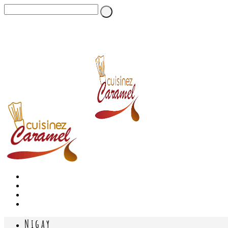
Nigay