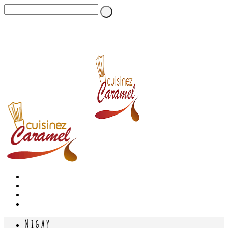
Nigay