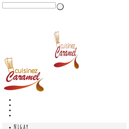
Nigay