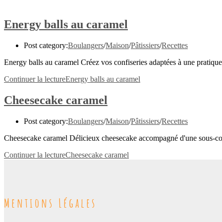
Energy balls au caramel
Post category:
Boulangers
/
Maison
/
Pâtissiers
/
Recettes
Energy balls au caramel Créez vos confiseries adaptées à une pratique
Continuer la lecture
Energy balls au caramel
Cheesecake caramel
Post category:
Boulangers
/
Maison
/
Pâtissiers
/
Recettes
Cheesecake caramel Délicieux cheesecake accompagné d'une sous-couche
Continuer la lecture
Cheesecake caramel
Mentions Légales