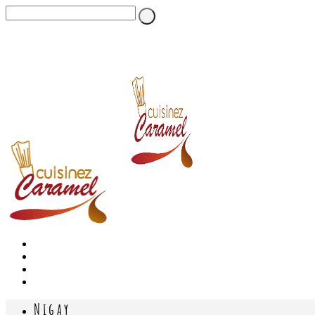
Nigay