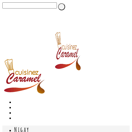
Nigay