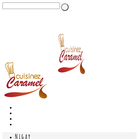
Nigay