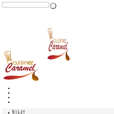
Nigay