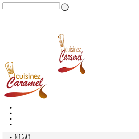
Nigay