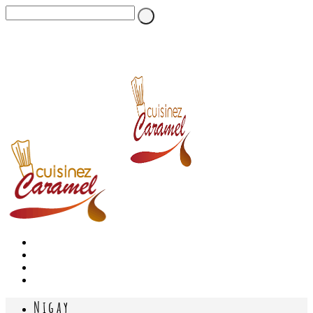
Nigay