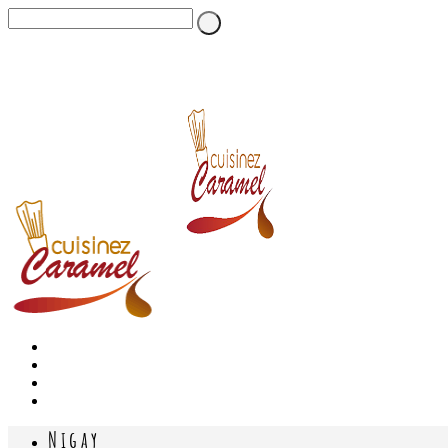
Nigay