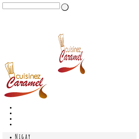
Nigay