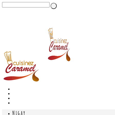
Nigay