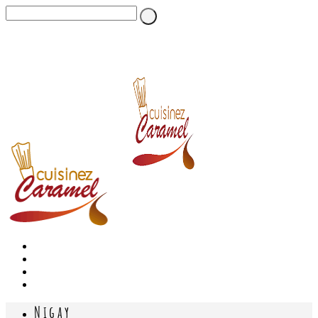
Nigay