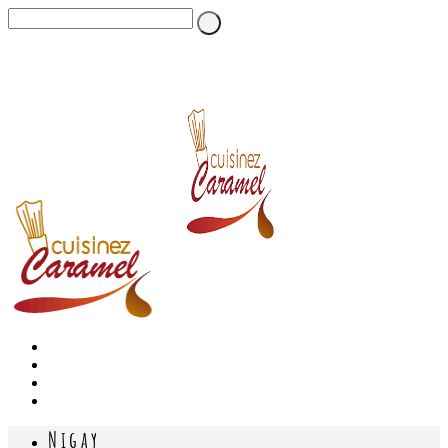
Nigay