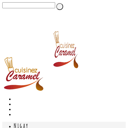
Nigay