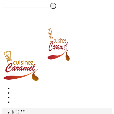
Nigay