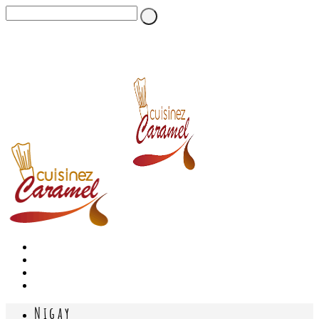
Nigay