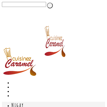
Nigay