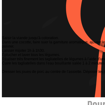
Saisir la viande jusqu'à coloration.
Dans une cocotte, faire suer la garniture aromatique, ajouter le
poivrer.
Laisser mijoter 1h à 1h30.
Éplucher et laver tous les légumes.
Réaliser très finement les tagliatelles de légumes à l'aide d'u
Cuire les tagliatelles dans l'eau bouillante salée 1 à 2 minutes
Dresser les joues de porc au centre de l'assiette. Déposer les t