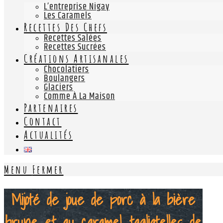
L’entreprise Nigay
Les Caramels
Recettes Des Chefs
Recettes Salées
Recettes Sucrées
Créations Artisanales
Chocolatiers
Boulangers
Glaciers
Comme À La Maison
Partenaires
Contact
Actualités
Menu
Fermer
Mijoté de joue de porc à la bière
brune et au caramel, tagliatelles de