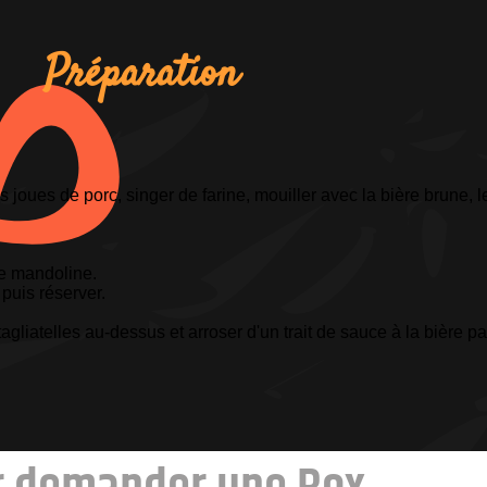
Préparation
s joues de porc, singer de farine, mouiller avec la bière brune, l
ne mandoline.
 puis réserver.
agliatelles au-dessus et arroser d'un trait de sauce à la bière p