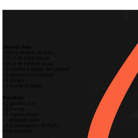
Joue de porc
• 800 g de joue de porc
• 75 cl de bière brune
• 25 cl de fond de veau
• 1 cuillère à soupe de caramel
• 3 carottes de couleurs
• 1 panais
• 1 racine de persil
Garniture
• 1 gousse d'ail
• 1 carotte
• 1 oignon rouge
• 1 bouquet garni
• 4 champignons de Paris
• Sel et poivre