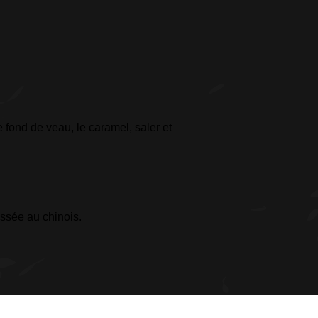
e fond de veau, le caramel, saler et
assée au chinois.