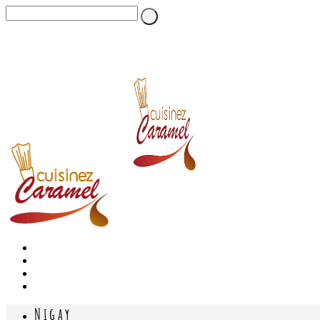
Nigay