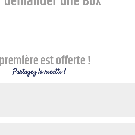
r demander une Box
première est offerte !
Partagez la recette !