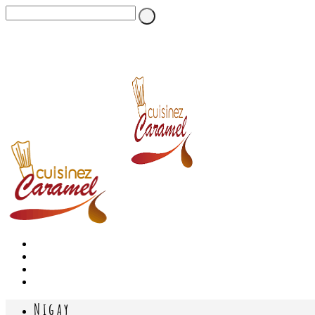
Nigay