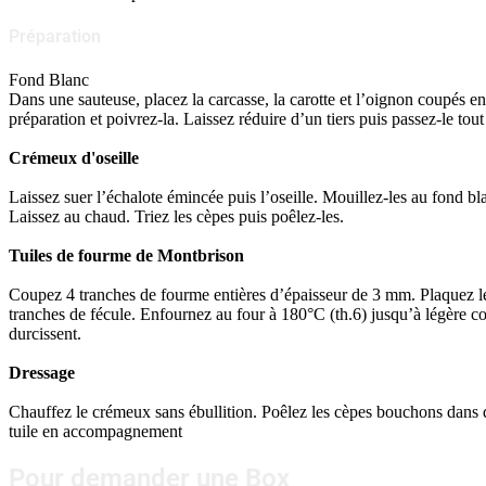
Préparation
Fond Blanc
Dans une sauteuse, placez la carcasse, la carotte et l’oignon coupés en 
préparation et poivrez-la. Laissez réduire d’un tiers puis passez-le tout
Crémeux d'oseille
Laissez suer l’échalote émincée puis l’oseille. Mouillez-les au fond bla
Laissez au chaud. Triez les cèpes puis poêlez-les.
Tuiles de fourme de Montbrison
Coupez 4 tranches de fourme entières d’épaisseur de 3 mm. Plaquez le
tranches de fécule. Enfournez au four à 180°C (th.6) jusqu’à légère co
durcissent.
Dressage
Chauffez le crémeux sans ébullition. Poêlez les cèpes bouchons dans d
tuile en accompagnement
Pour demander une Box