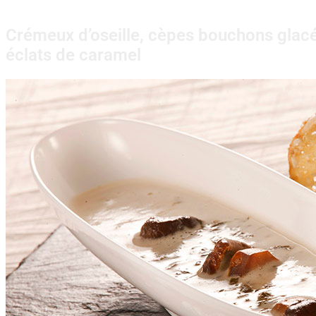
Crémeux d’oseille, cèpes bouchons glacé
éclats de caramel