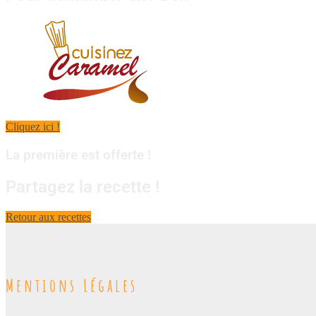
Cliquez ici !
La première est offerte !
Partagez la recette !
Retour aux recettes
Mentions Légales