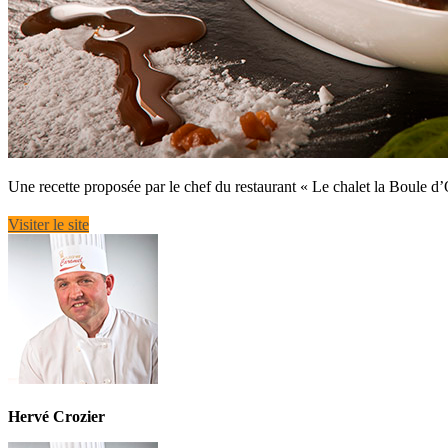
Une recette proposée par le chef du restaurant « Le chalet la Boule d’O
Visiter le site
Hervé Crozier