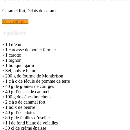
Caramel fort, éclats de caramel
En savoir plus
Ingrédients
• 1 l d’eau
• 1 carcasse de poulet fermier
• 1 carotte
• 1 oignon
• 1 bouquet garni
• Sel, poivre blanc
• 200 g de fourme de Montbrison
• 1 c à c de fécule de pomme de terre
• 40 g de graines de courges
• 40 g d’éclats de caramel
• 100 g de cèpes bouchons
• 2 c à s de caramel fort
• 1 noix de beurre
• 40 g d’échalotes
• 80 g de feuilles d’oseille
• 1 l de fond blanc de volailles
• 30 cl de crème épaisse