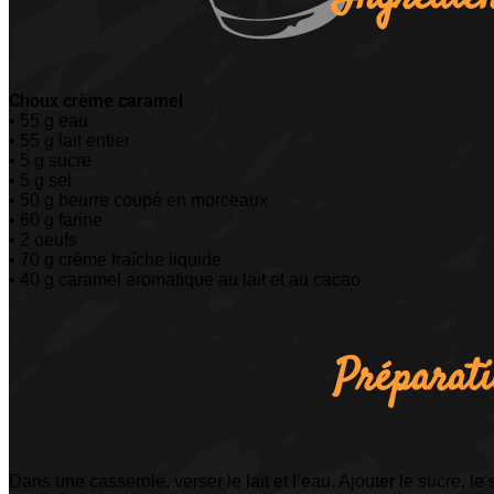
Choux crème caramel
• 55 g eau
• 55 g lait entier
• 5 g sucre
• 5 g sel
• 50 g beurre coupé en morceaux
• 60 g farine
• 2 oeufs
• 70 g crème fraîche liquide
• 40 g caramel aromatique au lait et au cacao
Préparat
Dans une casserole, verser le lait et l’eau. Ajouter le sucre, l