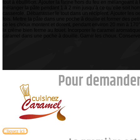
tout à ébullition. Ajouter la farine hors du feu en mélangeant à 
mélanger la pâte pendant 1 à 2 min jusqu’à ce qu’elle soit hom
casserole. Débarrasser le tout dans un récipient. Ajouter les 
fois. Mettre la pâte dans une poche à douille et former des pet
ce les choux montent et dorent, pendant environ 20 min à 170°
la crème bien ferme au fouet. Incorporer le caramel aromatique
caramel dans une poche à douille. Garnir les choux. Conserver
Pour demander
Cliquez ici !