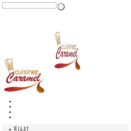
Nigay