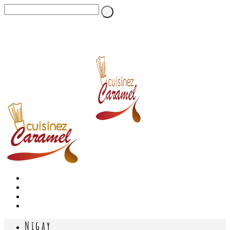
Nigay