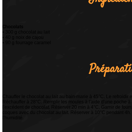
Chocolats
• 300 g chocolat au lait
• 40 g noix de cajou
• 90 g fourrage caramel
Préparat
Chauffer le chocolat au lait au bain-marie à 45°C. Le refroidir
Réchauffer à 28°C. Remplir les moules à l'aide d'une poche à d
l'excédent de chocolat. Réserver 20 min à 4°C. Garnir de four
coques avec du chocolat au lait. Réserver à 10°C pendant 4h. 
l'humidité.