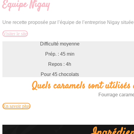
Équipe Nigay
Une recette proposée par l’équipe de l’entreprise Nigay située
Visiter le site
Difficulté moyenne
Prép. : 45 min
Repos : 4h
Pour 45 chocolats
Quels caramels sont utilisés 
Fourrage carame
En savoir plus
Ingrédien