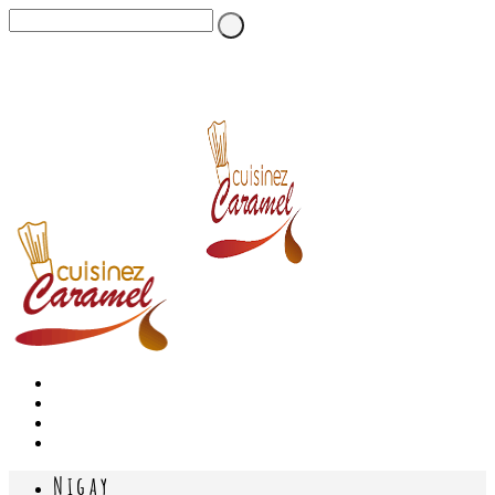
Nigay