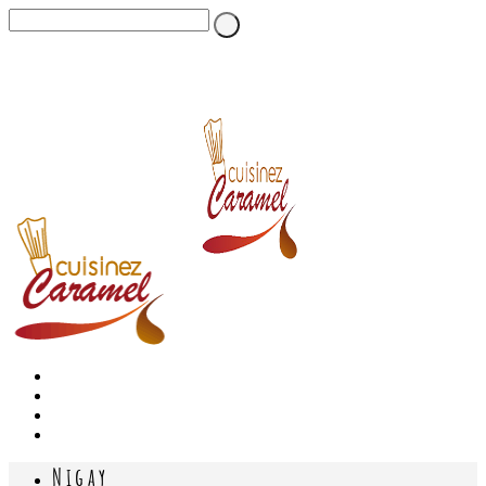
Nigay